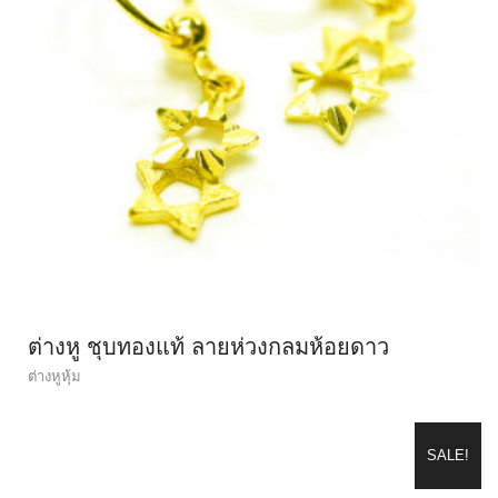
ต่างหู ชุบทองแท้ ลายห่วงกลมห้อยดาว
ต่างหูหุ้ม
SALE!