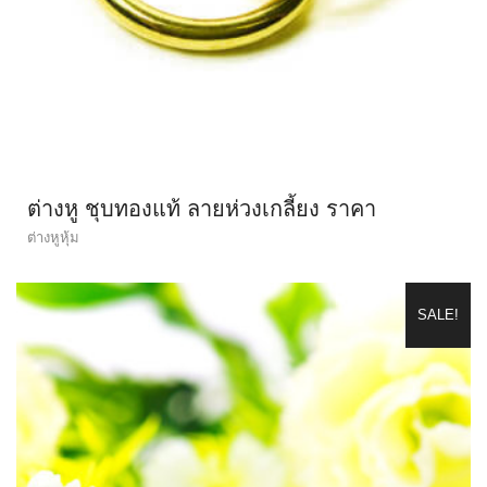
ต่างหู ชุบทองแท้ ลายห่วงเกลี้ยง ราคา
ต่างหูหุ้ม
SALE!