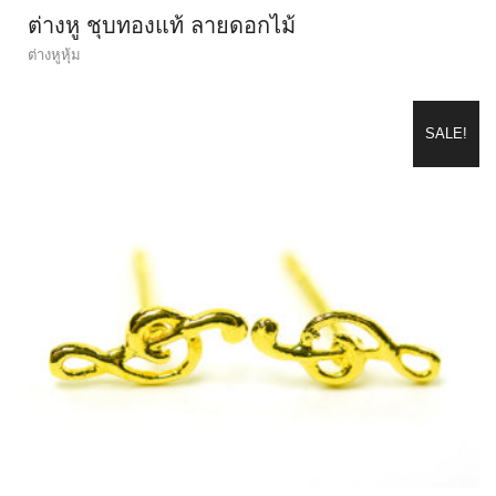
ต่างหู ชุบทองแท้ ลายดอกไม้
ต่างหูหุ้ม
SALE!