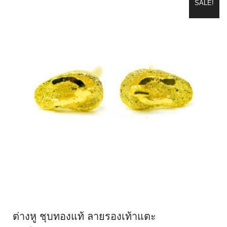
SALE!
ต่างหู ชุบทองแท้ ลายรองเท้าแตะ