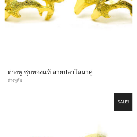
ต่างหู ชุบทองแท้ ลายปลาโลมาคู่
ต่างหูหุ้ม
SALE!