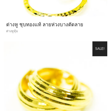
ต่างหู ชุบทองแท้ ลายห่วงบางตัดลาย
ต่างหูหุ้ม
SALE!