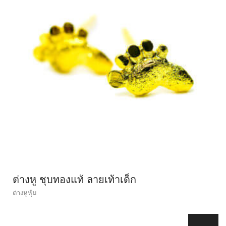
ต่างหู ชุบทองแท้ ลายเท้าเด็ก
ต่างหูหุ้ม