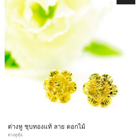
ต่างหู ชุบทองแท้ ลาย ดอกไม้
ต่างหูหุ้ม