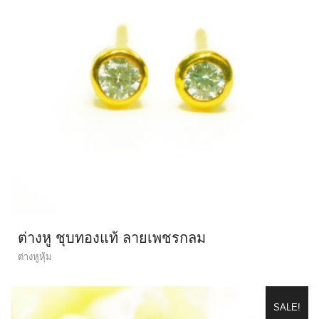
ต่างหู ชุบทองแท้ ลายเพชรกลม
ต่างหูหุ้ม
SALE!