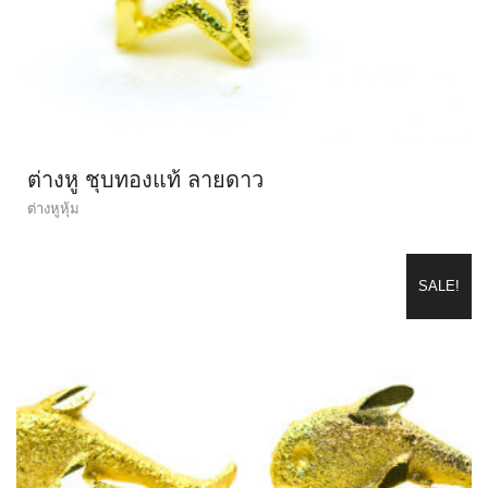
ต่างหู ชุบทองแท้ ลายดาว
ต่างหูหุ้ม
SALE!