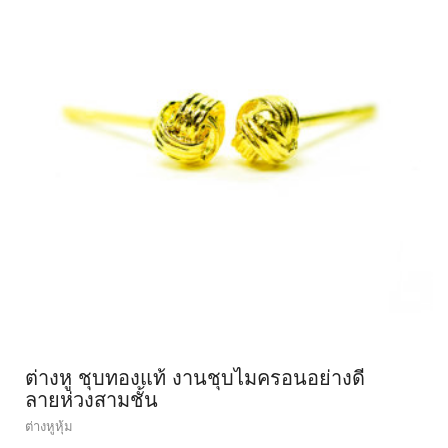
ต่างหู ชุบทองแท้ งานชุบไมครอนอย่างดี
ลายห่วงสามชั้น
ต่างหูหุ้ม