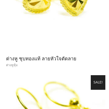
ต่างหู ชุบทองแท้ ลายหัวใจตัดลาย
ต่างหูหุ้ม
SALE!