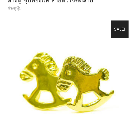
ต่างหู ชุบทองแท้ ลายหัวใจตัดลาย
ต่างหูหุ้ม
SALE!