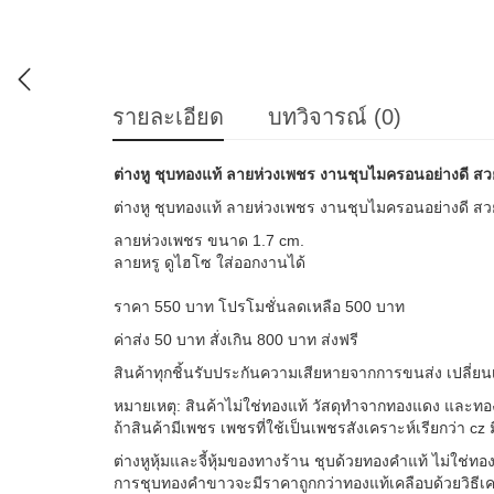
รายละเอียด
บทวิจารณ์ (0)
ต่างหู ชุบทองแท้ ลายห่วงเพชร งานชุบไมครอนอย่างดี ส
ต่างหู ชุบทองแท้ ลายห่วงเพชร งานชุบไมครอนอย่างดี ส
ลายห่วงเพชร ขนาด 1.7 cm.
ลายหรู ดูไฮโซ ใส่ออกงานได้
ราคา 550 บาท โปรโมชั่นลดเหลือ 500 บาท
ค่าส่ง 50 บาท สั่งเกิน 800 บาท ส่งฟรี
สินค้าทุกชิ้นรับประกันความ
เสียหายจากการขนส่ง เปลี่ยน
หมายเหตุ: สินค้าไม่ใช่ทองแท้ วัสดุทำจากทองแดง และท
ถ้าสินค้ามีเพชร เพชรที่ใช้เป็นเพชรสังเคราะ
ห์เรียกว่า c
ต่างหูหุ้มและจี้หุ้มของทาง
ร้าน ชุบด้วยทองคำแท้ ไม่ใช่ท
การชุบทองคำขาวจะมีราคาถูกก
ว่าทองแท้เคลือบด้วยวิธีเ
สินค้าต่างหู หุ้ม และ จี้หุ้ม ของทางร้านรับมาจากโรงงานผู
สั่งผ่านเวบไซต์ หรือติดต่อผ่านทาง