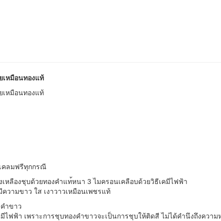
วยเหมือนทองแท้
วยเหมือนทองแท้
เคลมฟรีทุกกรณี
องเหลืองชุบด้วยทองคำแท
้หนา 3 ไมครอนเคลือบด้วยวิธีเคมีไฟ
ฟ้า
z มีความขาว ใส เงาวาวเหมือนเพชรแท้
องคำขาว
คม
ีไฟฟ้า เพราะการชุบทองคำขาวจะเป็นก
ารชุบให้ติดสี ไม่ได้คำนึงถึงควา
้ผลิตโดยตรง จึงขายได้ ราคาถูก ไม่มีต้นทุนแฝงเหมือนร้านใน
ห้าง