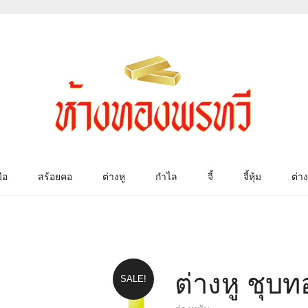
ือ
สร้อยคอ
ต่างหู
กำไล
จี้
จี้หุ้ม
ต่าง
ต่างหู ชุบ
SALE!