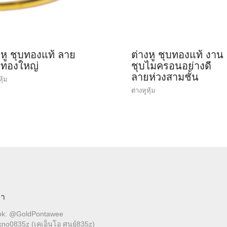
งหู ชุบทองแท้ ลาย
ต่างหู ชุบทองแท้ งาน
งทองใหญ่
ชุบไมครอนอย่างดี
ลายห่วงสามชั้น
หุ้ม
ต่างหูหุ้ม
รา
ok: @GoldPontawee
no0835z (เคเอ็นโอ ศูนย์835z)
 hangthong.pontawee@gmail.com
4-678-7837