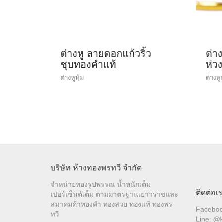
ต่างหู ลายดอกแก้วริ้ว
ต่า
ชุบทองคำแท้
ห่ว
ต่างหูหุ้ม
ต่างหู
บริษัท ห้างทองพรทวี จำกัด
จำหน่ายทองรูปพรรณ น้ำหนักเต็ม
ติดต่อเ
เปอร์เซ็นต์เต็ม ตามมาตรฐานเยาวราชและ
สมาคมค้าทองคำ ทองสวย ทองแท้ ทองพร
Facebo
ทวี
Line: @k
E-mail:
Tel.: 08