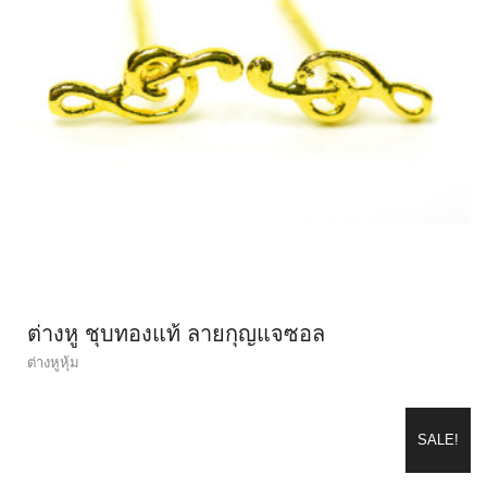
ต่างหู ชุบทองแท้ ลายกุญแจซอล
ต่างหูหุ้ม
SALE!