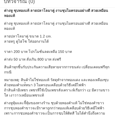
บทวิจารณ์ (0)
ต่างหู ชุบทองแท้ ลายปลาโลมาคู่ งานชุบไมครอนอย่างดี สวยเหมือน
ทองแท้
ต่างหู ชุบทองแท้ ลายปลาโลมาคู่ งานชุบไมครอนอย่างดี สวยเหมือน
ทองแท้
ลายปลาโลมาคู่ ขนาด 1.2 cm.
ลายหรู ดูไฮโซ ใส่ออกงานได้
ราคา 200 บาท โปรโมชั่นลดเหลือ 150 บาท
ค่าส่ง 50 บาท สั่งเกิน 800 บาท ส่งฟรี
สินค้าทุกชิ้นรับประกันความ
เสียหายจากการขนส่ง เปลี่ยนเคลมฟรีทุก
กรณี
หมายเหตุ: สินค้าไม่ใช่ทองแท้ วัสดุทำจากทองแดง และทองเหลืองชุบ
ด้วยทองคำแท
้หนา 3 ไมครอนเคลือบด้วยวิธีเคมีไฟ
ฟ้า
ถ้าสินค้ามีเพชร เพชรที่ใช้เป็นเพชรสังเคราะ
ห์เรียกว่า cz มีความขาว
ใส เงาวาวเหมือนเพชรแท้
ต่างหูหุ้มและจี้หุ้มของทาง
ร้าน ชุบด้วยทองคำแท้ ไม่ใช่ทองคำขาว
การชุบทองคำขาวจะมีราคาถูกก
ว่าทองแท้เคลือบด้วยวิธีเคม
ีไฟฟ้า
เพราะการชุบทองคำขาวจะเป็นก
ารชุบให้ติดสี ไม่ได้คำนึงถึงความ