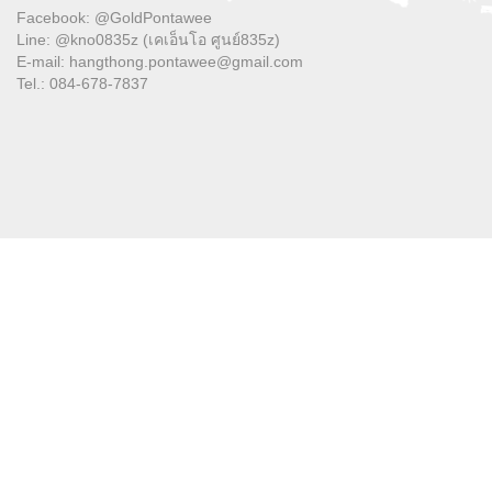
Facebook: @GoldPontawee
Line: @kno0835z (เคเอ็นโอ ศูนย์835z)
E-mail: hangthong.pontawee@gmail.com
Tel.: 084-678-7837