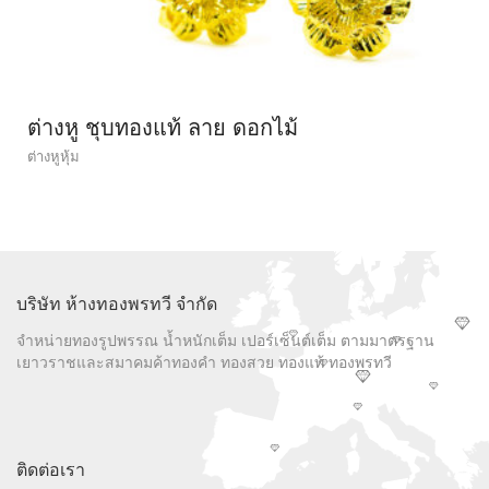
ต่างหู ชุบทองแท้ ลาย ดอกไม้
ต่างหูหุ้ม
บริษัท ห้างทองพรทวี จำกัด
จำหน่ายทองรูปพรรณ น้ำหนักเต็ม เปอร์เซ็นต์เต็ม ตามมาตรฐาน
เยาวราชและสมาคมค้าทองคำ ทองสวย ทองแท้ ทองพรทวี
ติดต่อเรา