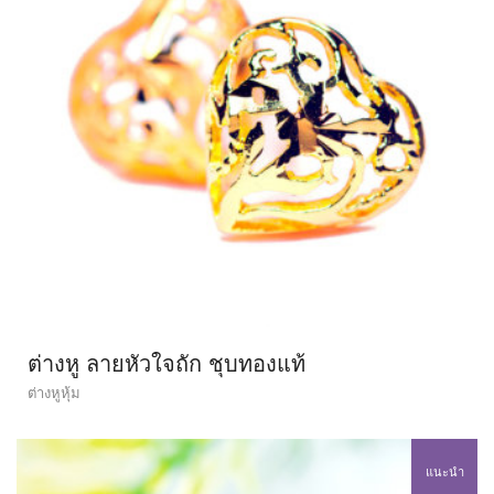
ต่างหู ลายหัวใจถัก ชุบทองแท้
ต่างหูหุ้ม
แนะนำ