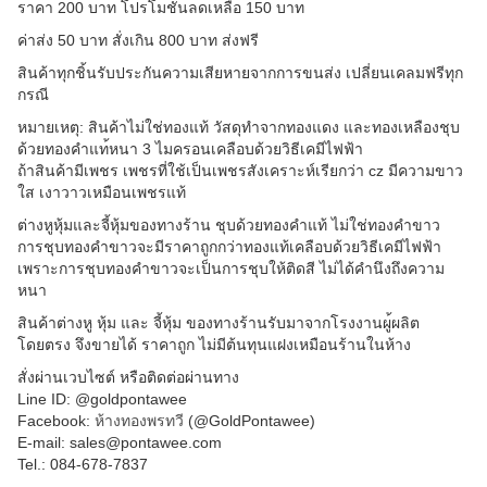
ราคา 200 บาท โปรโมชั่นลดเหลือ 150 บาท
ค่าส่ง 50 บาท สั่งเกิน 800 บาท ส่งฟรี
สินค้าทุกชิ้นรับประกันความ
เสียหายจากการขนส่ง เปลี่ยนเคลมฟรีทุก
กรณี
หมายเหตุ: สินค้าไม่ใช่ทองแท้ วัสดุทำจากทองแดง และทองเหลืองชุบ
ด้วยทองคำแท
้หนา 3 ไมครอนเคลือบด้วยวิธีเคมีไฟ
ฟ้า
ถ้าสินค้ามีเพชร เพชรที่ใช้เป็นเพชรสังเคราะ
ห์เรียกว่า cz มีความขาว
ใส เงาวาวเหมือนเพชรแท้
ต่างหูหุ้มและจี้หุ้มของทาง
ร้าน ชุบด้วยทองคำแท้ ไม่ใช่ทองคำขาว
การชุบทองคำขาวจะมีราคาถูกก
ว่าทองแท้เคลือบด้วยวิธีเคม
ีไฟฟ้า
เพราะการชุบทองคำขาวจะเป็นก
ารชุบให้ติดสี ไม่ได้คำนึงถึงความ
หนา
สินค้าต่างหู หุ้ม และ จี้หุ้ม ของทางร้านรับมาจากโรงงานผู
้ผลิต
โดยตรง จึงขายได้ ราคาถูก ไม่มีต้นทุนแฝงเหมือนร้านใน
ห้าง
สั่งผ่านเวบไซต์ หรือติดต่อผ่านทาง
Line ID: @goldpontawee
Facebook:
ห้างทองพรทวี
(@GoldPontawee)
E-mail: sales@pontawee.com
Tel.: 084-678-7837