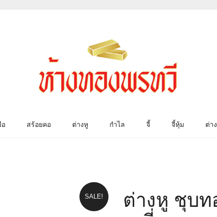
ือ
สร้อยคอ
ต่างหู
กำไล
จี้
จี้หุ้ม
ต่าง
ต่างหู ชุบ
SALE!