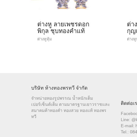
ต่างหู ลายเพชรดอก
ต่า
พิกุล ชุบทองคำแท้
กุ
ต่างหูหุ้ม
ต่างหู
บริษัท ห้างทองพรทวี จำกัด
จำหน่ายทองรูปพรรณ น้ำหนักเต็ม
ติดต่อเ
เปอร์เซ็นต์เต็ม ตามมาตรฐานเยาวราชและ
สมาคมค้าทองคำ ทองสวย ทองแท้ ทองพร
Facebo
ทวี
Line: @k
E-mail: