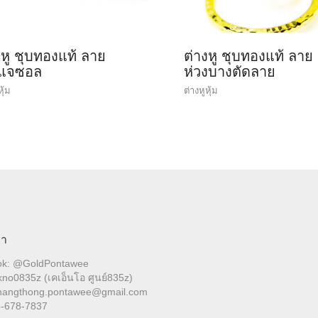
งหู ชุบทองแท้ ลาย
ต่างหู ชุบทองแท้ ลาย
ญแจซอล
ห่วงบางตัดลาย
หุ้ม
ต่างหูหุ้ม
รา
ok: @GoldPontawee
no0835z (เคเอ็นโอ ศูนย์835z)
 hangthong.pontawee@gmail.com