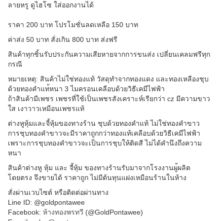
ลายหรู ดูไฮโซ ใส่ออกงานได้
ราคา 200 บาท โปรโมชั่นลดเหลือ 150 บาท
ค่าส่ง 50 บาท สั่งเกิน 800 บาท ส่งฟรี
สินค้าทุกชิ้นรับประกันความ
เสียหายจากการขนส่ง เปลี่ยนเคลมฟรีทุก
กรณี
หมายเหตุ: สินค้าไม่ใช่ทองแท้ วัสดุทำจากทองแดง และทองเหลืองชุบ
ด้วยทองคำแท
้หนา 3 ไมครอนเคลือบด้วยวิธีเคมีไฟ
ฟ้า
ถ้าสินค้ามีเพชร เพชรที่ใช้เป็นเพชรสังเคราะ
ห์เรียกว่า cz มีความขาว
ใส เงาวาวเหมือนเพชรแท้
ต่างหูหุ้มและจี้หุ้มของทาง
ร้าน ชุบด้วยทองคำแท้ ไม่ใช่ทองคำขาว
การชุบทองคำขาวจะมีราคาถูกก
ว่าทองแท้เคลือบด้วยวิธีเคม
ีไฟฟ้า
เพราะการชุบทองคำขาวจะเป็นก
ารชุบให้ติดสี ไม่ได้คำนึงถึงความ
หนา
สินค้าต่างหู หุ้ม และ จี้หุ้ม ของทางร้านรับมาจากโรงงานผู
้ผลิต
โดยตรง จึงขายได้ ราคาถูก ไม่มีต้นทุนแฝงเหมือนร้านใน
ห้าง
สั่งผ่านเวบไซต์ หรือติดต่อผ่านทาง
Line ID: @goldpontawee
Facebook:
ห้างทองพรทวี
(@GoldPontawee)