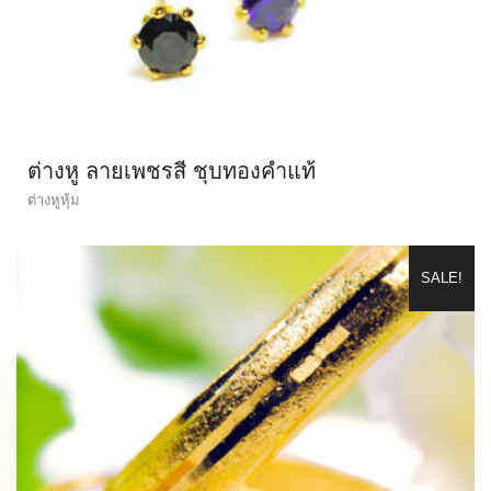
ต่างหู ลายเพชรสี ชุบทองคำแท้
ต่างหูหุ้ม
SALE!