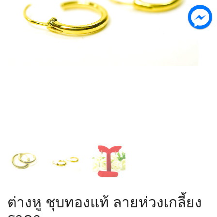
ต่างหู ชุบทองแท้ ลายห่วงเกลี้ยง