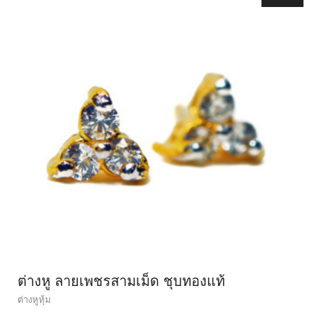
ต่างหู ลายเพชรสามเม็ด ชุบทองแท้
ต่างหูหุ้ม