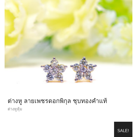
ต่างหู ลายเพชรดอกพิกุล ชุบทองคำแท้
ต่างหูหุ้ม
SALE!