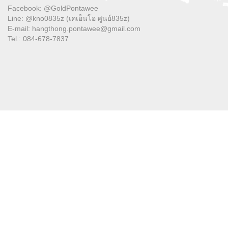
Facebook: @GoldPontawee
Line: @kno0835z (เคเอ็นโอ ศูนย์835z)
E-mail: hangthong.pontawee@gmail.com
Tel.: 084-678-7837