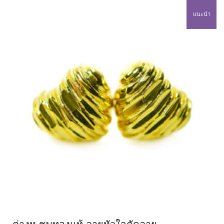
แนะนำ