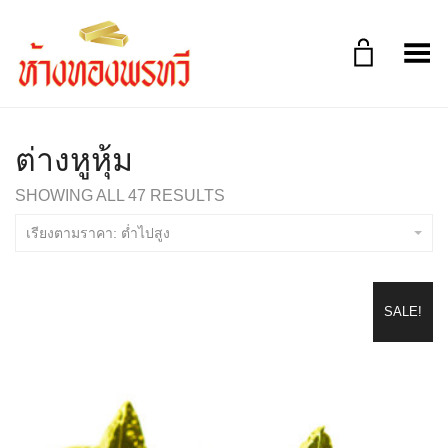
Toggle Menu
ต่างหูหุ้ม
SHOWING ALL 47 RESULTS
เรียงตามราคา: ต่ำไปสูง
SALE!