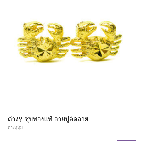
ต่างหู ชุบทองแท้ ลายปูตัดลาย
ต่างหูหุ้ม