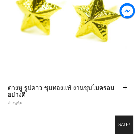
ต่างหู รูปดาว ชุบทองแท้ งานชุบไมครอน
อย่างดี
ต่างหูหุ้ม
SALE!