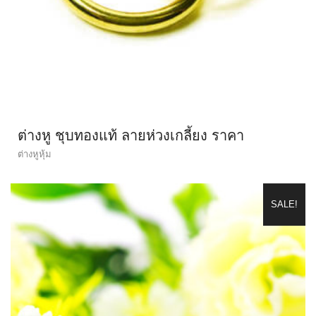
ต่างหู ชุบทองแท้ ลายห่วงเกลี้ยง ราคา
ต่างหูหุ้ม
SALE!