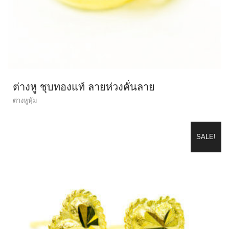
ต่างหู ชุบทองแท้ ลายห่วงคั่นลาย
ต่างหูหุ้ม
SALE!