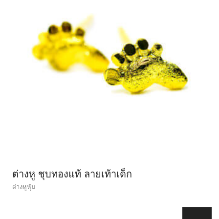
ต่างหู ชุบทองแท้ ลายเท้าเด็ก
ต่างหูหุ้ม