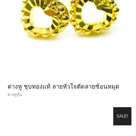
ต่างหู ชุบทองแท้ ลายหัวใจตัดลายซ้อนหมุด
ต่างหูหุ้ม
SALE!