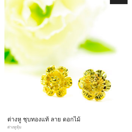
ต่างหู ชุบทองแท้ ลาย ดอกไม้
ต่างหูหุ้ม