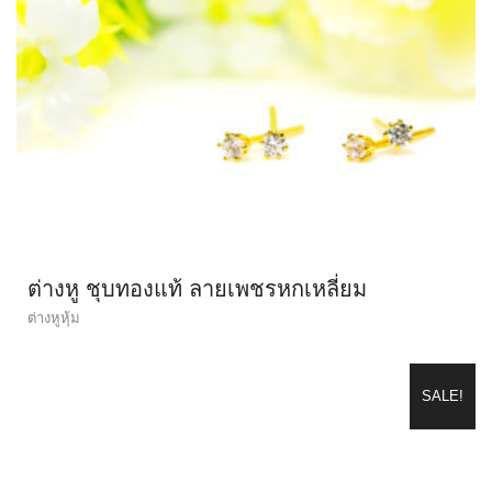
ต่างหู ชุบทองแท้ ลายเพชรหกเหลี่ยม
ต่างหูหุ้ม
SALE!