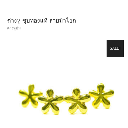
ต่างหู ชุบทองแท้ ลายม้าโยก
ต่างหูหุ้ม
SALE!