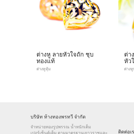
ต่างหู ลายหัวใจถัก ชุบ
ต่า
ทองแท้
หัว
ต่างหูหุ้ม
ต่างหู
บริษัท ห้างทองพรทวี จำกัด
จำหน่ายทองรูปพรรณ น้ำหนักเต็ม
ติดต่อเ
เปอร์เซ็นต์เต็ม ตามมาตรฐานเยาวราชและ