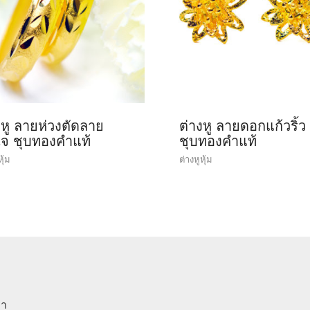
งหู ลายห่วงตัดลาย
ต่างหู ลายดอกแก้วริ้ว
ใจ ชุบทองคำแท้
ชุบทองคำแท้
หุ้ม
ต่างหูหุ้ม
รา