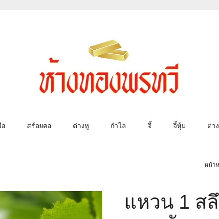
ือ
สร้อยคอ
ต่างหู
กำไล
จี้
จี้หุ้ม
ต่าง
หน้าห
แหวน 1 สลึ