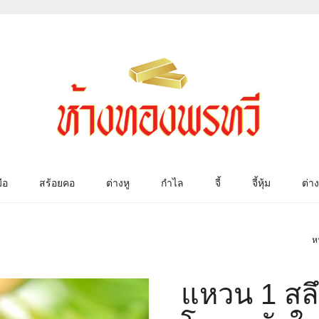
ือ
สร้อยคอ
ต่างหู
กำไล
จี้
จี้หุ้ม
ต่าง
ห
แหวน 1 สล