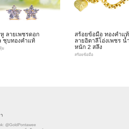
งหู ลายเพชรดอก
สร้อยข้อมือ ทองคำแท้
ุล ชุบทองคำแท้
ลายอิตาลีโอ่งเพชร น้
หนัก 2 สลึง
หุ้ม
สร้อยข้อมือ
รา
ok: @GoldPontawee
no0835z (เคเอ็นโอ ศูนย์835z)
 hangthong.pontawee@gmail.com