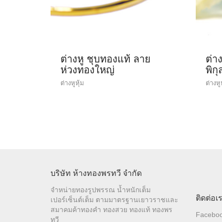
ต่างหู ชุบทองแท้ ลาย
ต่า
ห่วงทองใหญ่
พิก
ต่างหูหุ้ม
ต่างหู
บริษัท ห้างทองพรทวี จำกัด
จำหน่ายทองรูปพรรณ น้ำหนักเต็ม
ติดต่อเ
เปอร์เซ็นต์เต็ม ตามมาตรฐานเยาวราชและ
สมาคมค้าทองคำ ทองสวย ทองแท้ ทองพร
Facebo
ทวี
Line: @k
E-mail: