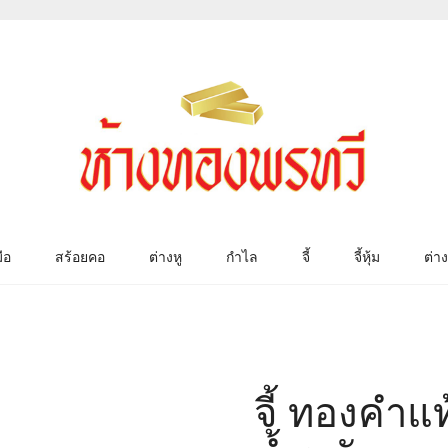
ือ
สร้อยคอ
ต่างหู
กำไล
จี้
จี้หุ้ม
ต่าง
จี้ ทองคำแท