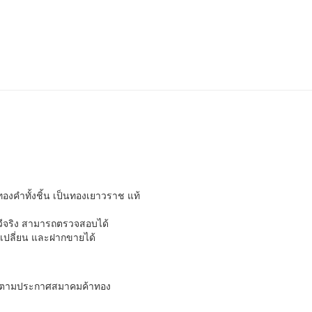
องคำทั้
งชิ้น เป็นทองเยาวราช แท้
วีจริง สามารถตรวจสอบได้
เปลี่ยน และฝากขายได้
นตามประกาศสมา
คมค้าทอง