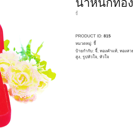
น้ำหนักทอง
จี้
PRODUCT ID:
815
หมวดหมู่:
จี้
ป้ายกำกับ:
จี้
,
ทองคำแท้
,
ทองสว
สูง
,
รูปหัวใจ
,
หัวใจ