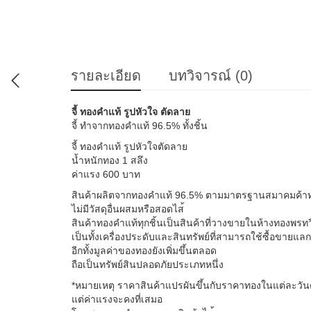
รายละเอียด
บทวิจารณ์ (0)
จี้ ทองคำแท้ รูปหัวใจ ตัดลาย
จี้ ทำจากทองคำแท้ 96.5% ทั้งชิ้น
จี้ ทองคำแท้ รูปหัวใจตัดลาย
น้ำหนักทอง 1 สลึง
ค่าแรง 600 บาท
สินค้าผลิตจากทองคำแท้ 96.5% ตามมาตรฐานสมาคมค้าท
ไม่มีวัสดุอื่นผสมหรือสอดไส
สินค้าทองคำแท้ทุกชิ้นเป็นส
ินค้าที่วางขายในห้างทองพรท
เป็นทั้งเครื่องประดับและสิ
นทรัพย์ที่สามารถใช้ซื้อขาย
แลก
อีกทั้งมูลค่าของทองยังเพิ่
มขึ้นตลอด
ถือเป็นทรัพย์สินปลอดภัยประ
เภทหนึ่ง
*หมายเหตุ ราคาสินค้าแปรผันขึ้นกับราค
าทองในแต่ละวั
แต่ค่าแรงจะคงที่เสมอ