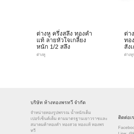
ต่างหู ครึ่งสลึง ทองคำ
ต่า
แท้ ลายหัวใจเกลี้ยง
ทอง
หนัก 1/2 สลึง
สัง
ต่างหู
ต่างหู
บริษัท ห้างทองพรทวี จำกัด
จำหน่ายทองรูปพรรณ น้ำหนักเต็ม
ติดต่อเ
เปอร์เซ็นต์เต็ม ตามมาตรฐานเยาวราชและ
สมาคมค้าทองคำ ทองสวย ทองแท้ ทองพร
Facebo
ทวี
Line: @k