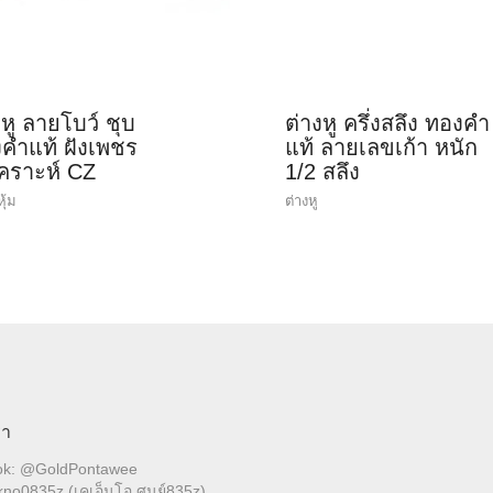
งหู ลายโบว์ ชุบ
ต่างหู ครึ่งสลึง ทองคำ
คำแท้ ฝังเพชร
แท้ ลายเลขเก้า หนัก
เคราะห์ CZ
1/2 สลึง
หุ้ม
ต่างหู
รา
ok: @GoldPontawee
no0835z (เคเอ็นโอ ศูนย์835z)