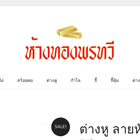
ือ
สร้อยคอ
ต่างหู
กำไล
จี้
จี้หุ้ม
ต่าง
ต่างหู ลาย
SALE!