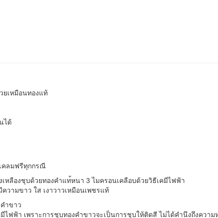
วยเหมือนทองแท้
นได้
เคลมฟรีทุกกรณี
องเหลืองชุบด้วยทองคำแท
้หนา 3 ไมครอนเคลือบด้วยวิธีเคมีไฟ
ฟ้า
z มีความขาว ใส เงาวาวเหมือนเพชรแท้
องคำขาว
คม
ีไฟฟ้า เพราะการชุบทองคำขาวจะเป็นก
ารชุบให้ติดสี ไม่ได้คำนึงถึงควา