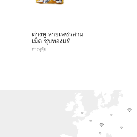
ต่างหู ลายเพชรสาม
เม็ด ชุบทองแท้
ต่างหูหุ้ม