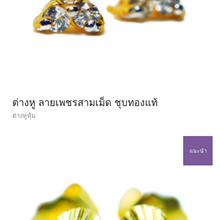
ต่างหู ลายเพชรสามเม็ด ชุบทองแท้
ต่างหูหุ้ม
แนะนำ