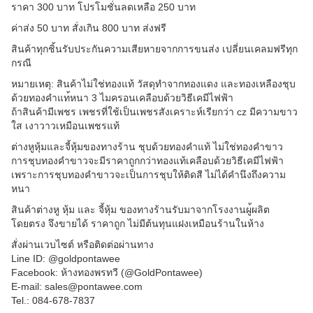
ราคา 300 บาท โปรโมชั่นลดเหลือ 250 บาท
ค่าส่ง 50 บาท สั่งเกิน 800 บาท ส่งฟรี
สินค้าทุกชิ้นรับประกันความ
เสียหายจากการขนส่ง เปลี่ยนเคลมฟรีทุก
กรณี
หมายเหตุ: สินค้าไม่ใช่ทองแท้ วัสดุทำจากทองแดง และทองเหลืองชุบ
ด้วยทองคำแท
้หนา 3 ไมครอนเคลือบด้วยวิธีเคมีไฟ
ฟ้า
ถ้าสินค้ามีเพชร เพชรที่ใช้เป็นเพชรสังเคราะ
ห์เรียกว่า cz มีความขาว
ใส เงาวาวเหมือนเพชรแท้
ต่างหูหุ้มและจี้หุ้มของทาง
ร้าน ชุบด้วยทองคำแท้ ไม่ใช่ทองคำขาว
การชุบทองคำขาวจะมีราคาถูกก
ว่าทองแท้เคลือบด้วยวิธีเคม
ีไฟฟ้า
เพราะการชุบทองคำขาวจะเป็นก
ารชุบให้ติดสี ไม่ได้คำนึงถึงความ
หนา
สินค้าต่างหู หุ้ม และ จี้หุ้ม ของทางร้านรับมาจากโรงงานผู
้ผลิต
โดยตรง จึงขายได้ ราคาถูก ไม่มีต้นทุนแฝงเหมือนร้านใน
ห้าง
สั่งผ่านเวบไซต์ หรือติดต่อผ่านทาง
Line ID: @goldpontawee
Facebook: ห้างทองพรทวี (@GoldPontawee)
E-mail: sales@pontawee.com
Tel.: 084-678-7837