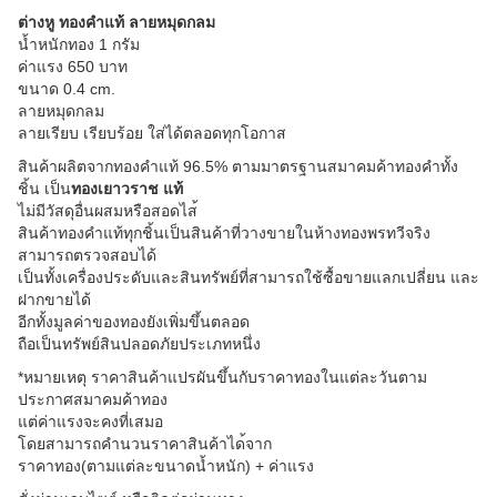
ต่างหู ทองคำแท้ ลายหมุดกลม
น้ำหนักทอง 1 กรัม
ค่าแรง 650 บาท
ขนาด 0.4 cm.
ลายหมุดกลม
ลายเรียบ เรียบร้อย ใส่ได้ตลอดทุกโอกาส
สินค้าผลิตจากทองคำแท้ 96.5% ตามมาตรฐานสมาคมค้าทองคำทั้
ง
ชิ้น เป็น
ทองเยาวราช แท้
ไม่มีวัสดุอื่นผสมหรือสอดไส
สินค้าทองคำแท้ทุกชิ้นเป็นส
ินค้าที่วางขายในห้างทองพรท
วีจริง
สามารถตรวจสอบได้
เป็นทั้งเครื่องประดับและสิ
นทรัพย์ที่สามารถใช้ซื้อขาย
แลกเปลี่ยน และ
ฝากขายได้
อีกทั้งมูลค่าของทองยังเพิ่
มขึ้นตลอด
ถือเป็นทรัพย์สินปลอดภัยประ
เภทหนึ่ง
*หมายเหตุ ราคาสินค้าแปรผันขึ้นกับราค
าทองในแต่ละวันตาม
ประกาศสมา
คมค้าทอง
แต่ค่าแรงจะคงที่เสมอ
โดยสามารถคำนวนราคาสินค้าได
้จาก
ราคาทอง(ตามแต่ละขนาดน้ำหนั
ก) + ค่าแรง