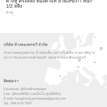
ต่างหู ครึ่งสลึง ทองคำแท้ ลายเลขเก้า หนัก
1/2 สลึง
ต่างหู
บริษัท ห้างทองพรทวี จำกัด
จำหน่ายทองรูปพรรณ น้ำหนักเต็ม เปอร์เซ็นต์เต็ม ตามมาตรฐาน
เยาวราชและสมาคมค้าทองคำ ทองสวย ทองแท้ ทองพรทวี
ติดต่อเรา
Facebook: @GoldPontawee
Line: @kno0835z (เคเอ็นโอ ศูนย์835z)
E-mail: hangthong.pontawee@gmail.com
Tel.: 084-678-7837