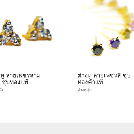
งหู ลายเพชรสาม
ต่างหู ลายเพชรสี ชุบ
ด ชุบทองแท้
ทองคำแท้
หุ้ม
ต่างหูหุ้ม