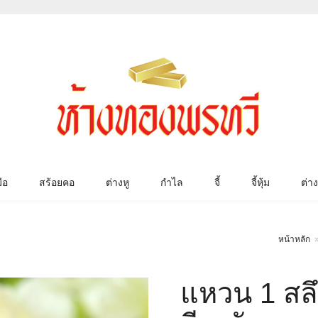
ือ
สร้อยคอ
ต่างหู
กำไล
จี้
จี้หุ้ม
ต่าง
หน้าหลัก
แหวน 1 สล