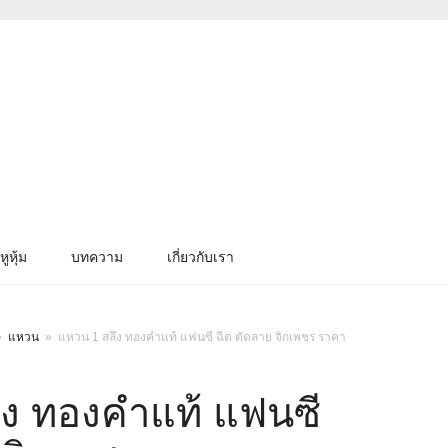
หูหุ้ม
บทความ
เกี่ยวกับเรา
»
แหวน
»
แหวน 1 สลึง ทองคำแท้ แฟนซี ฉีด ตัดลาย จิกเพชร ราคา
ึง ทองคำแท้ แฟนซี