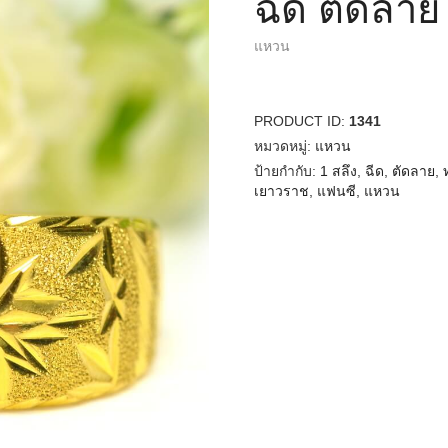
ฉีด ตัดลาย
แหวน
PRODUCT ID:
1341
หมวดหมู่:
แหวน
ป้ายกำกับ:
1 สลึง
,
ฉีด
,
ตัดลาย
,
เยาวราช
,
แฟนซี
,
แหวน