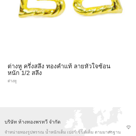
ต่างหู ครึ่งสลึง ทองคำแท้ ลายหัวใจซ้อน
หนัก 1/2 สลึง
ต่างหู
บริษัท ห้างทองพรทวี จำกัด
จำหน่ายทองรูปพรรณ น้ำหนักเต็ม เปอร์เซ็นต์เต็ม ตามมาตรฐาน
เยาวราชและสมาคมค้าทองคำ ทองสวย ทองแท้ ทองพรทวี