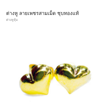
ต่างหู ลายเพชรสามเม็ด ชุบทองแท้
ต่างหูหุ้ม