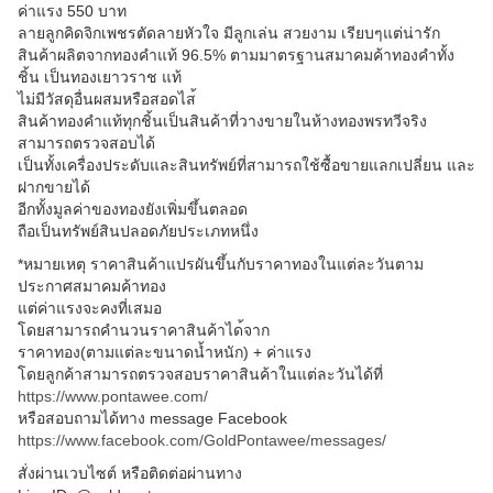
ค่าแรง 550 บาท
ลายลูกคิดจิกเพชรตัดลายหัวใ
จ มีลูกเล่น สวยงาม เรียบๆแต่น่ารัก
สินค้าผลิตจากทองคำแท้ 96.5% ตามมาตรฐานสมาคมค้าทองคำทั้
ง
ชิ้น เป็นทองเยาวราช แท้
ไม่มีวัสดุอื่นผสมหรือสอดไส
สินค้าทองคำแท้ทุกชิ้นเป็นส
ินค้าที่วางขายในห้างทองพรท
วีจริง
สามารถตรวจสอบได้
เป็นทั้งเครื่องประดับและสิ
นทรัพย์ที่สามารถใช้ซื้อขาย
แลกเปลี่ยน และ
ฝากขายได้
อีกทั้งมูลค่าของทองยังเพิ่
มขึ้นตลอด
ถือเป็นทรัพย์สินปลอดภัยประ
เภทหนึ่ง
*หมายเหตุ ราคาสินค้าแปรผันขึ้นกับราค
าทองในแต่ละวันตาม
ประกาศสมา
คมค้าทอง
แต่ค่าแรงจะคงที่เสมอ
โดยสามารถคำนวนราคาสินค้าได
้จาก
ราคาทอง(ตามแต่ละขนาดน้ำหนั
ก) + ค่าแรง
โดยลูกค้าสามารถตรวจสอบราคา
สินค้าในแต่ละวันได้ที่
https://www.pontawee.com/
หรือสอบถามได้ทาง message Facebook
https://www.facebook.com/
GoldPontawee/messages/
สั่งผ่านเวบไซต์ หรือติดต่อผ่านทาง